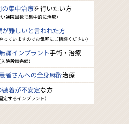
間の集中治療
を行いたい方
ない通院回数で集中的に治療）
療が難しいと言われた方
やっていますのでお気軽にご相談ください）
無痛インプラント
手術・治療
（入院設備完備）
患者さんへの全身麻酔
治療
の装着が不安定
な方
固定するインプラント）