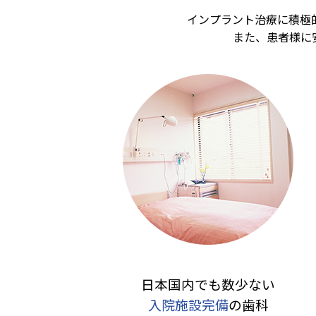
2022.02.16
インプラント治療はお気軽にご
インプラント治療に積極
また、患者様に
2022.01.14
1月・2月上旬のご予約に関して
2021.12.15
入り口階段に手すり増設しまし
2021.10.13
抜歯前の注意点
2021.10.13
親知らずの抜歯について
2021.09.14
新型コロナウイルス感染症対策
2021.08.26
予約に関して
2021.08.26
ワクチン接種後の受診に関して
2021.06.11
★★歯科衛生士募集中（パート
2021.01.15
新型コロナウイルス感染症対策
2020.12.08
年末年始のお知らせです。
2020.07.28
お盆期間の診療のお知らせ
2020.05.27
6月から診療時間が少し変更に
日本国内でも数少ない
2020.04.16
診療時間の短縮に関して
入院施設完備
の歯科
2020.03.17
新型コロナウイルス感染症対策