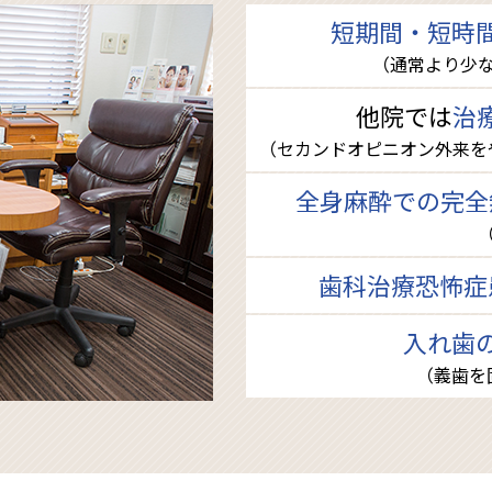
短期間・短時
（通常より少
他院では
治
（セカンドオピニオン外来を
全身麻酔での完全
歯科治療恐怖症
入れ歯
（義歯を