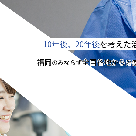
10年後、20年後
を考えた
福岡
全国各地から
のみならず
治