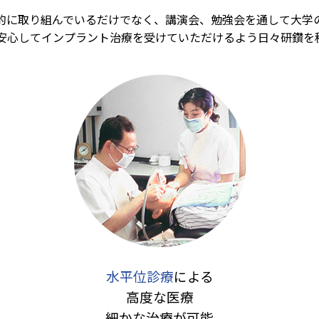
相談ください
的に取り組んでいるだけでなく、講演会、勉強会を通して大学
安心してインプラント治療を受けていただけるよう日々研鑽を
た
について
・アルバイト・正社員）★★
について
なります。
水平位診療
による
高度な医療
細かな治療が可能
について