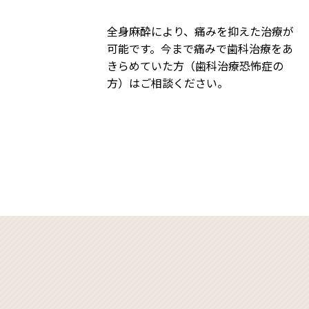
2019.08.28
レントゲン・ＣＴが新しくなり
全身麻酔により、痛みを抑えた治療が
2019.07.24
駐車場が増えました！
可能です。今まで痛みで歯科治療をあ
2019.06.14
インプラント治療はお気軽にご
きらめていた方（歯科治療恐怖症の
2019.05.16
親知らずでお悩みの方へ
方）はご相談ください。
2019.04.16
口腔内の腫れやできものについ
2018.12.07
抜歯にお悩みの方へ