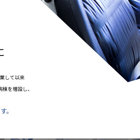
に
開業して以来
病棟を増設し、
ます。